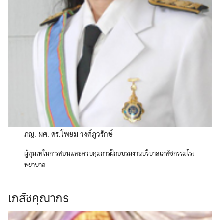
ภญ. ผศ. ดร.โพยม วงศ์ภูวรักษ์
ผู้ทุ่มเทในการสอนและควบคุมการฝึกอบรมงานบริบาลเภสัชกรรมโรง
พยาบาล
เภสัชคุณากร