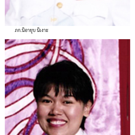
ภก.นิอายุบ นิเงาะ