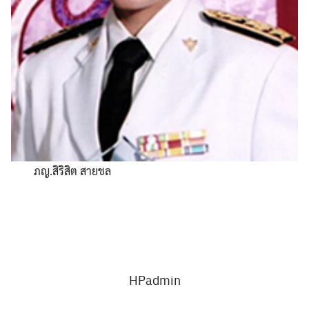
ภญ.สิริสิต สายชล
HPadmin