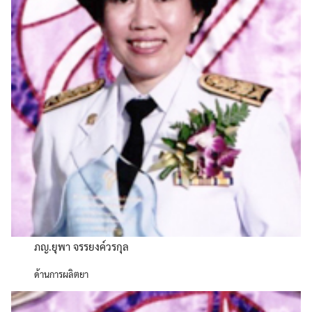
ภญ.ยุพา จรรยงค์วรกุล
ด้านการผลิตยา