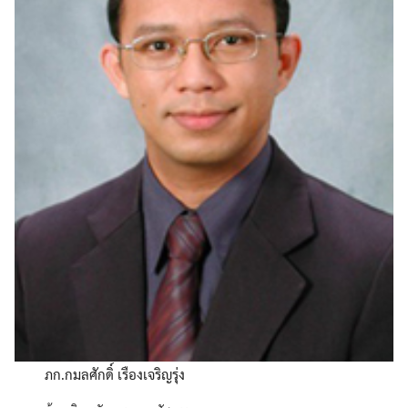
ภก.กมลศักดิ์ เรืองเจริญรุ่ง