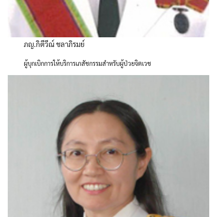
ภญ.กิตีวีณ์ ชลาภิรมย์
ผู้บุกเบิกการให้บริการเภสัชกรรมสำหรับผู้ป่วยจิตเวช