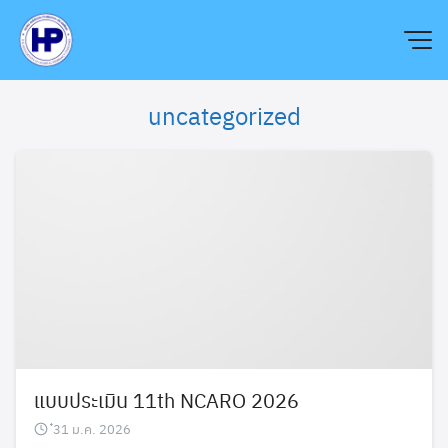
Skip
to
content
uncategorized
แบบประเมิน 11th NCARO 2026
๋31 ม.ค. 2026