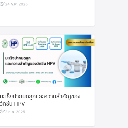
๋24 ก.พ. 2026
มะเร็งปากมดลูกและความสำคัญของ
วัคซีน HPV
๋2 ก.ค. 2025