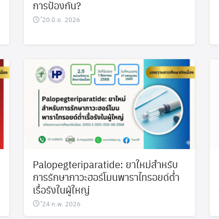
การป้องกัน?
๋20 มิ.ย. 2026
Palopegteriparatide: ยาใหม่สำหรับ
Search
Search
การรักษาภาวะฮอร์โมนพาราไทรอยด์ต่ำ
for:
เรื้อรังในผู้ใหญ่
๋24 ก.พ. 2026