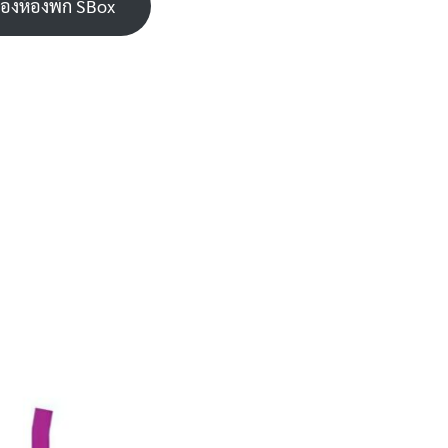
งห้องพัก SBox