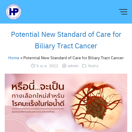
Skip
to
content
Potential New Standard of Care for
Biliary Tract Cancer
Home
»
Potential New Standard of Care for Biliary Tract Cancer
๋6 เม.ย. 2022
admin
ทันข่าว